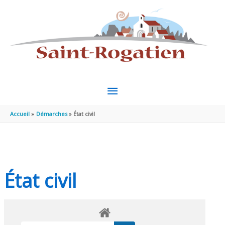
Aller au contenu
Aller au pied de page
MENU
PRINCIPAL
Accueil
Démarches
État civil
État civil