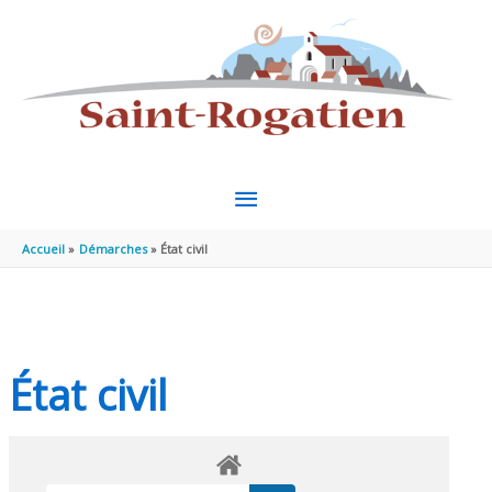
Aller au contenu
Aller au pied de page
MENU
PRINCIPAL
Accueil
Démarches
État civil
État civil