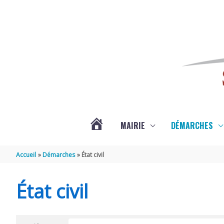
Aller au contenu
Aller au pied de page
MAIRIE
DÉMARCHES
ACTUALITÉS
Accueil
Démarches
État civil
DE
État civil
SAINT-