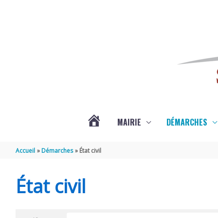
Aller au contenu
Aller au pied de page
MAIRIE
DÉMARCHES
ACTUALITÉS
Accueil
Démarches
État civil
DE
État civil
SAINT-