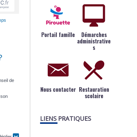
mps
Portail famille
Démarches
administrative
s
?
nseil de
Nous contacter
Restauration
scolaire
e son
LIENS PRATIQUES
déplier