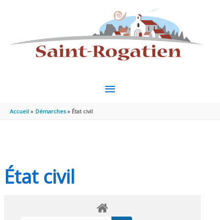
Aller au contenu
Aller au pied de page
MENU
PRINCIPAL
Accueil
Démarches
État civil
État civil