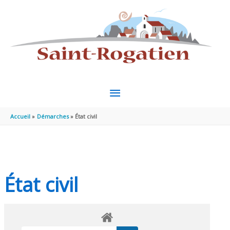
Aller au contenu
Aller au pied de page
MENU
PRINCIPAL
Accueil
Démarches
État civil
État civil