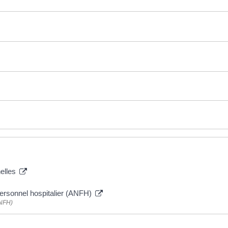
nelles
personnel hospitalier (ANFH)
ANFH)