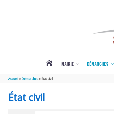
Aller au contenu
Aller au pied de page
MAIRIE
DÉMARCHES
ACTUALITÉS
Accueil
Démarches
État civil
DE
État civil
SAINT-