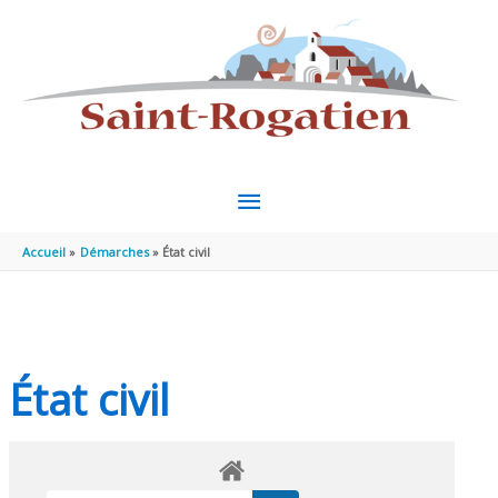
Aller au contenu
Aller au pied de page
MENU
PRINCIPAL
Accueil
Démarches
État civil
État civil