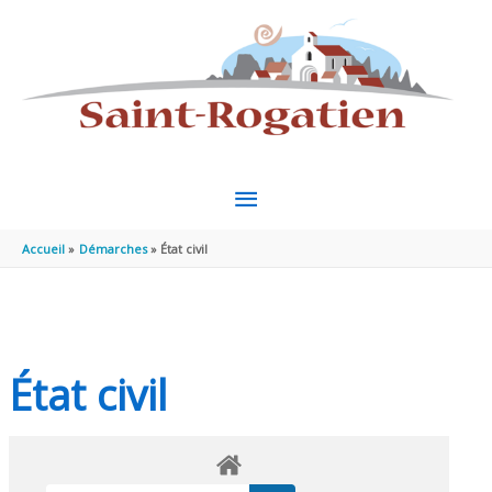
Aller au contenu
Aller au pied de page
MENU
PRINCIPAL
Accueil
Démarches
État civil
État civil