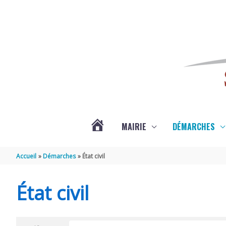
Aller au contenu
Aller au pied de page
MAIRIE
DÉMARCHES
ACTUALITÉS
Accueil
Démarches
État civil
DE
État civil
SAINT-