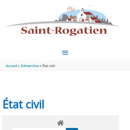
Aller au contenu
Aller au pied de page
MENU
PRINCIPAL
Accueil
Démarches
État civil
État civil