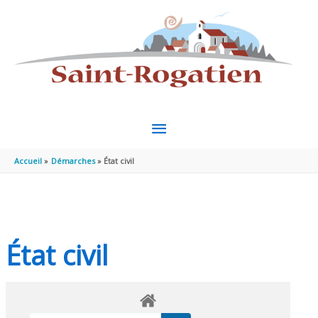
Aller au contenu
Aller au pied de page
MENU
PRINCIPAL
Accueil
Démarches
État civil
État civil