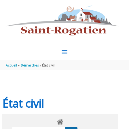
Aller au contenu
Aller au pied de page
MENU
PRINCIPAL
Accueil
Démarches
État civil
État civil