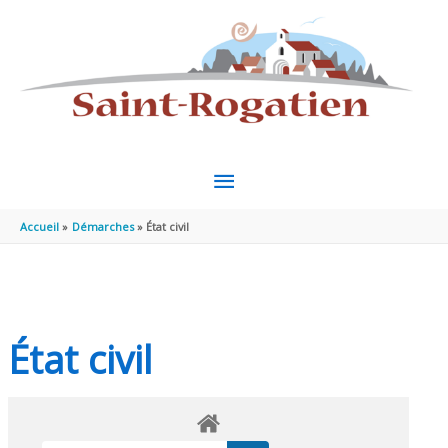
Aller au contenu
Aller au pied de page
MENU
PRINCIPAL
Accueil
Démarches
État civil
État civil