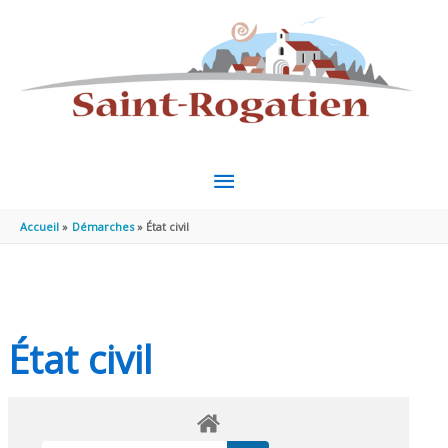
Aller au contenu
Aller au pied de page
MENU
PRINCIPAL
Accueil
Démarches
État civil
État civil