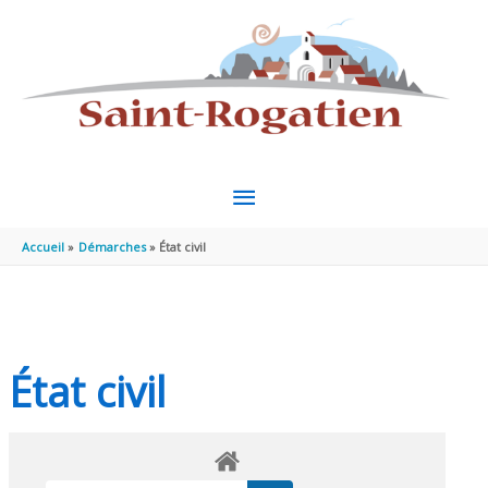
Aller au contenu
Aller au pied de page
MENU
PRINCIPAL
Accueil
Démarches
État civil
État civil