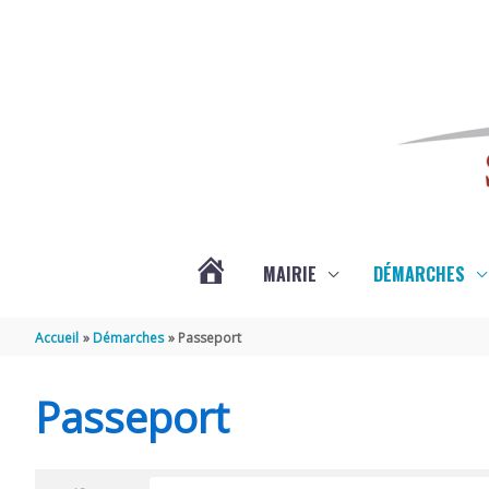
Aller au contenu
Aller au pied de page
MAIRIE
DÉMARCHES
ACTUALITÉS
Accueil
Démarches
Passeport
DE
Passeport
SAINT-