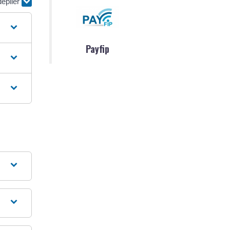
déplier
Payfip