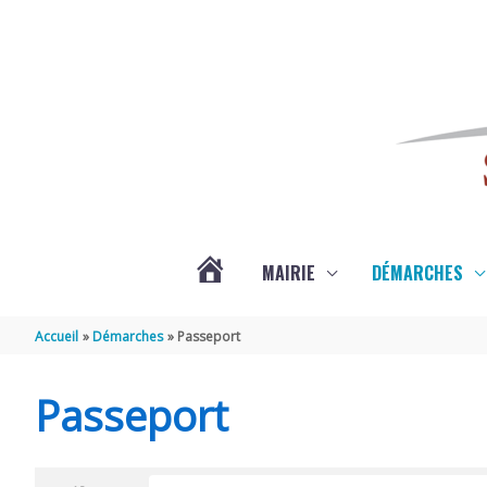
Aller au contenu
Aller au pied de page
MAIRIE
DÉMARCHES
ACTUALITÉS
Accueil
Démarches
Passeport
DE
Passeport
SAINT-