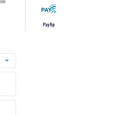
nité
Payfip