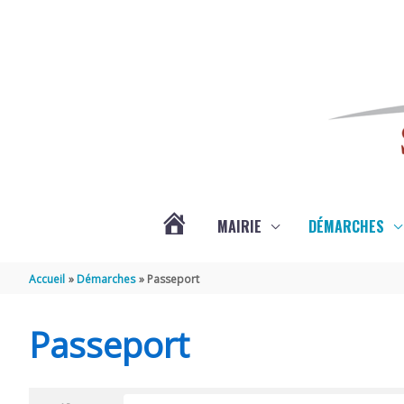
Aller au contenu
Aller au pied de page
MAIRIE
DÉMARCHES
ACTUALITÉS
Accueil
Démarches
Passeport
DE
Passeport
SAINT-