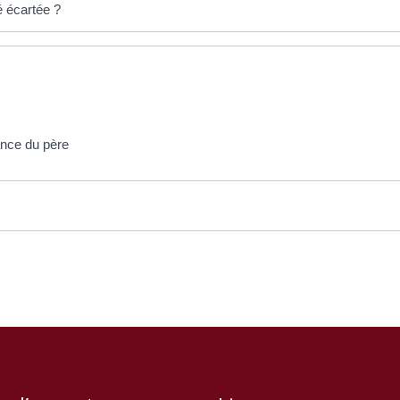
é écartée ?
ance du père