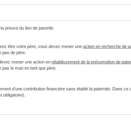
r la preuve du lien de parenté.
pensez être votre père, vous devez mener une
action en recherche de pa
e pas de père.
s devez mener une action en
rétablissement de la présomption de pater
e pas le mari en tant que père.
ent d'une contribution financière sans établir la paternité. Dans ce 
t obligatoire).