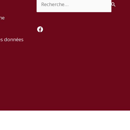
rme
Facebook
es données