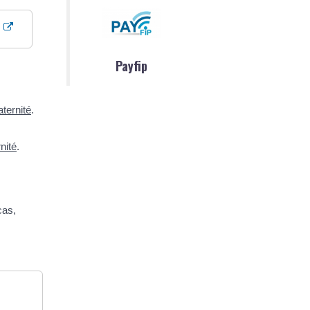
Payfip
ternité
.
nité
.
cas,