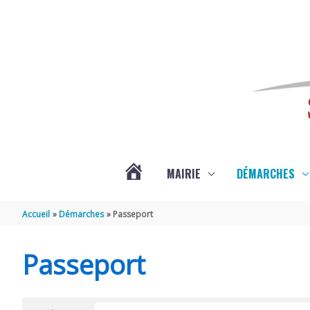
Aller au contenu
Aller au pied de page
MAIRIE
DÉMARCHES
ACTUALITÉS
Accueil
Démarches
Passeport
DE
Passeport
SAINT-