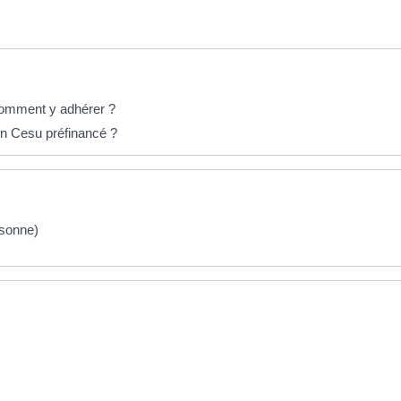
t comment y adhérer ?
 un Cesu préfinancé ?
rsonne)