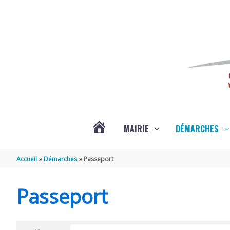
Aller au contenu
Aller au pied de page
MAIRIE
DÉMARCHES
ACTUALITÉS
Accueil
Démarches
Passeport
DE
Passeport
SAINT-