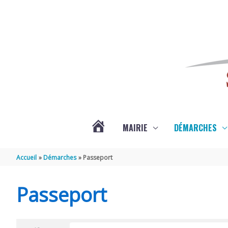
Aller au contenu
Aller au pied de page
MAIRIE
DÉMARCHES
ACTUALITÉS
Accueil
Démarches
Passeport
DE
Passeport
SAINT-