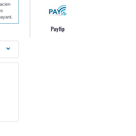
macien
es
payant.
Payfip