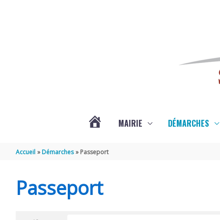
Aller au contenu
Aller au pied de page
MAIRIE
DÉMARCHES
ACTUALITÉS
Accueil
Démarches
Passeport
DE
Passeport
SAINT-