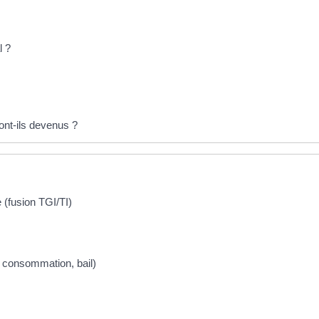
l ?
sont-ils devenus ?
e (fusion TGI/TI)
la consommation, bail)