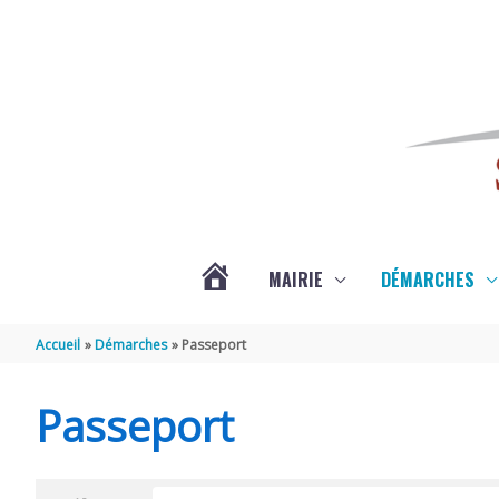
Aller au contenu
Aller au pied de page
MAIRIE
DÉMARCHES
ACTUALITÉS
Accueil
Démarches
Passeport
DE
Passeport
SAINT-