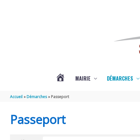
Aller au contenu
Aller au pied de page
MAIRIE
DÉMARCHES
ACTUALITÉS
Accueil
Démarches
Passeport
DE
Passeport
SAINT-