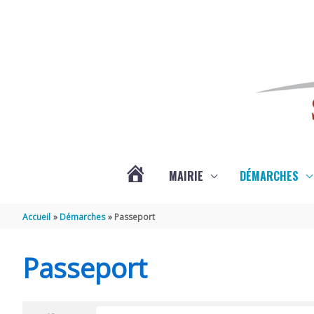
Aller au contenu
Aller au pied de page
MAIRIE
DÉMARCHES
ACTUALITÉS
Accueil
Démarches
Passeport
DE
Passeport
SAINT-