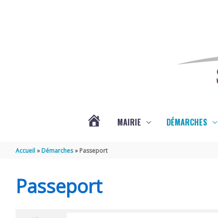
Aller au contenu
Aller au pied de page
MAIRIE
DÉMARCHES
ACTUALITÉS
Accueil
Démarches
Passeport
DE
Passeport
SAINT-