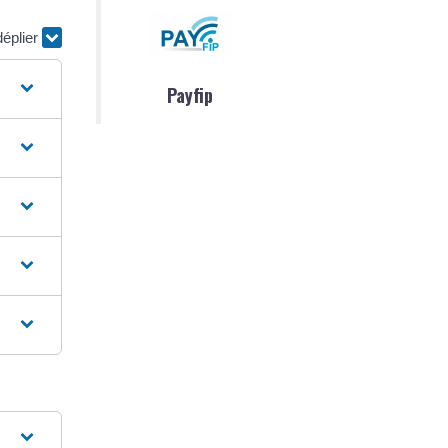
déplier
Payfip