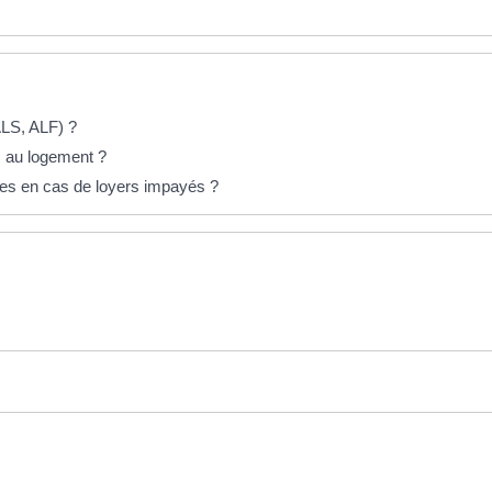
ALS, ALF) ?
s au logement ?
ues en cas de loyers impayés ?