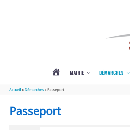
Aller au contenu
Aller au pied de page
MAIRIE
DÉMARCHES
ACTUALITÉS
Accueil
Démarches
Passeport
DE
Passeport
SAINT-