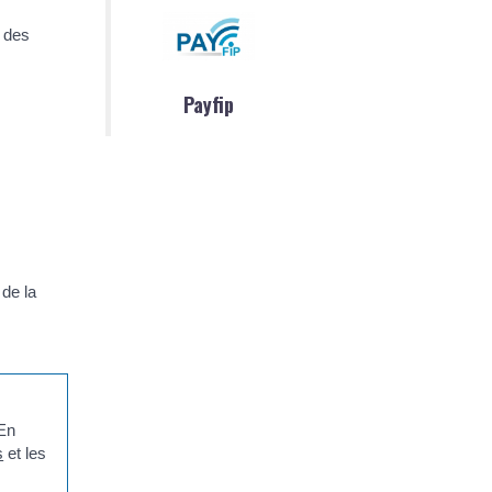
 des
Payfip
 de la
 En
s
et les