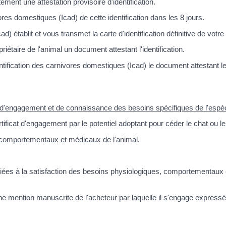
ement une attestation provisoire d'identification.
vores domestiques (Icad) de cette identification dans les 8 jours.
d) établit et vous transmet la carte d'identification définitive de votre
taire de l'animal un document attestant l'identification.
entification des carnivores domestiques (Icad) le document attestant l
at d'engagement et de connaissance des besoins spécifiques de l'espè
tificat d'engagement par le potentiel adoptant pour céder le chat ou le
, comportementaux et médicaux de l'animal.
es liées à la satisfaction des besoins physiologiques, comportementaux 
ne mention manuscrite de l'acheteur par laquelle il s'engage express