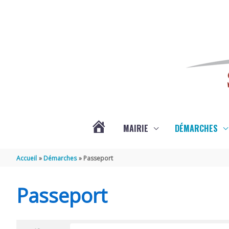
Aller au contenu
Aller au pied de page
MAIRIE
DÉMARCHES
ACTUALITÉS
Accueil
Démarches
Passeport
DE
Passeport
SAINT-