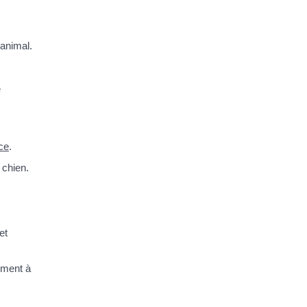
 animal.
e
ce
.
 chien.
et
ément à