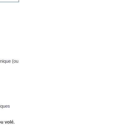
nique (ou
tiques
ou volé.