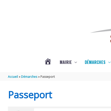
Aller au contenu
Aller au pied de page
MAIRIE
DÉMARCHES
ACTUALITÉS
Accueil
Démarches
Passeport
DE
Passeport
SAINT-