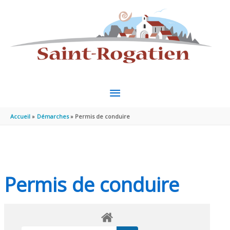
Aller au contenu
Aller au pied de page
MENU
PRINCIPAL
Accueil
Démarches
Permis de conduire
Permis de conduire