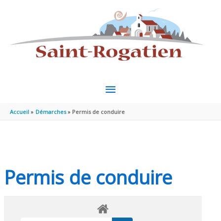
Aller au contenu
Aller au pied de page
MENU
PRINCIPAL
Accueil
Démarches
Permis de conduire
Permis de conduire