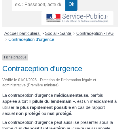
Accueil particuliers
>
Social - Santé
>
Contraception - IVG
>
Contraception d'urgence
Fiche pratique
Contraception d'urgence
Vérifié le 01/01/2023 - Direction de l'information légale et
administrative (Première ministre)
La contraception d'urgence
médicamenteuse
, parfois
appelée à tort «
pilule du lendemain »
, est un médicament à
utiliser
le plus rapidement possible
en cas de rapport
sexuel
non protégé
ou
mal protégé
.
La contraception d'urgence peut aussi se présenter sous la
forme d'un
dispositif intra-utérin
au cuivre (aussi appelé