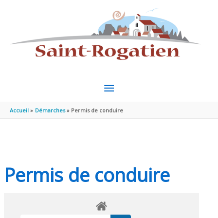
Aller au contenu
Aller au pied de page
MENU
PRINCIPAL
Accueil
Démarches
Permis de conduire
Permis de conduire