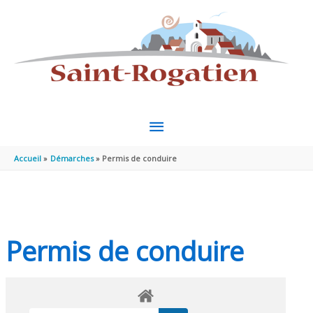
Aller au contenu
Aller au pied de page
MENU
PRINCIPAL
Accueil
Démarches
Permis de conduire
Permis de conduire