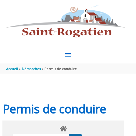
Aller au contenu
Aller au pied de page
MENU
PRINCIPAL
Accueil
Démarches
Permis de conduire
Permis de conduire