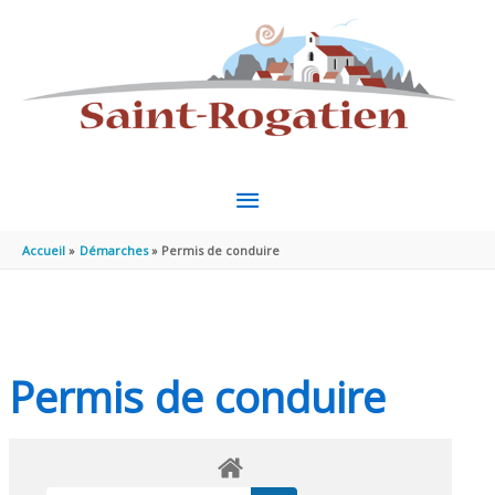
Aller au contenu
Aller au pied de page
MENU
PRINCIPAL
Accueil
Démarches
Permis de conduire
Permis de conduire