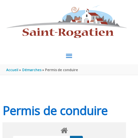
Aller au contenu
Aller au pied de page
MENU
PRINCIPAL
Accueil
Démarches
Permis de conduire
Permis de conduire