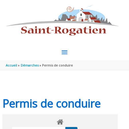
Aller au contenu
Aller au pied de page
MENU
PRINCIPAL
Accueil
Démarches
Permis de conduire
Permis de conduire