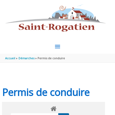
Aller au contenu
Aller au pied de page
MENU
PRINCIPAL
Accueil
Démarches
Permis de conduire
Permis de conduire