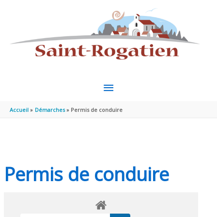
Aller au contenu
Aller au pied de page
MENU
PRINCIPAL
Accueil
Démarches
Permis de conduire
Permis de conduire