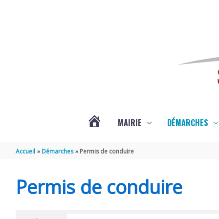
Aller au contenu
Aller au pied de page
MAIRIE
DÉMARCHES
ACTUALITÉS
Accueil
Démarches
Permis de conduire
DE
Permis de conduire
SAINT-