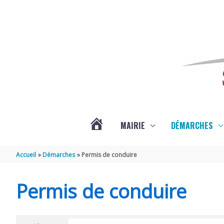
Aller au contenu
Aller au pied de page
MAIRIE
DÉMARCHES
ACTUALITÉS
Accueil
Démarches
Permis de conduire
DE
Permis de conduire
SAINT-