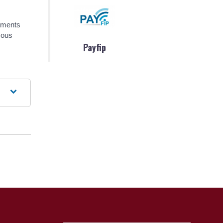
ements
sous
Payfip