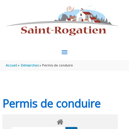
Aller au contenu
Aller au pied de page
MENU
PRINCIPAL
Accueil
Démarches
Permis de conduire
Permis de conduire