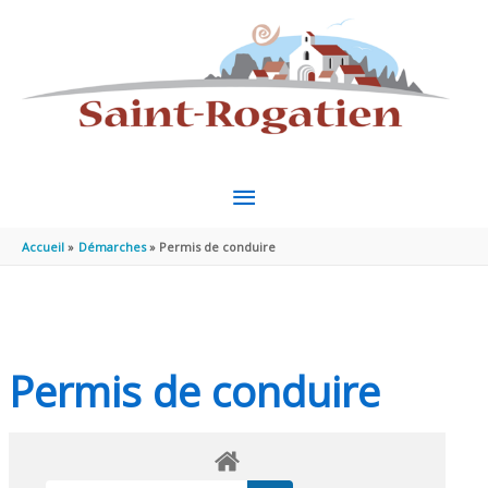
Aller au contenu
Aller au pied de page
MENU
PRINCIPAL
Accueil
Démarches
Permis de conduire
Permis de conduire