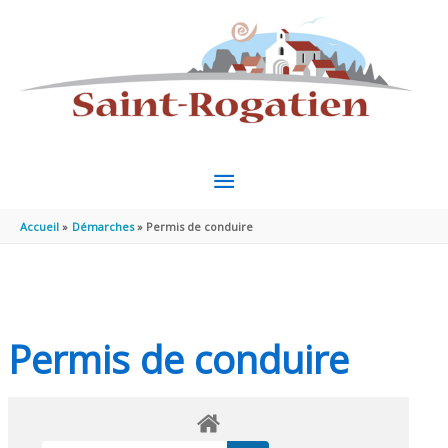
Aller au contenu
Aller au pied de page
MENU
PRINCIPAL
Accueil
Démarches
Permis de conduire
Permis de conduire