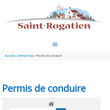
Aller au contenu
Aller au pied de page
MENU
PRINCIPAL
Accueil
Démarches
Permis de conduire
Permis de conduire