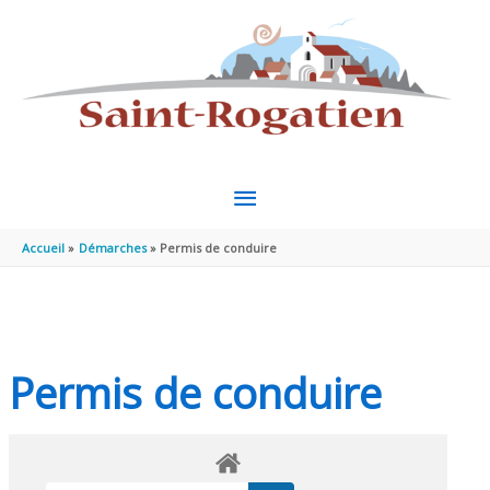
Aller au contenu
Aller au pied de page
MENU
PRINCIPAL
Accueil
Démarches
Permis de conduire
Permis de conduire