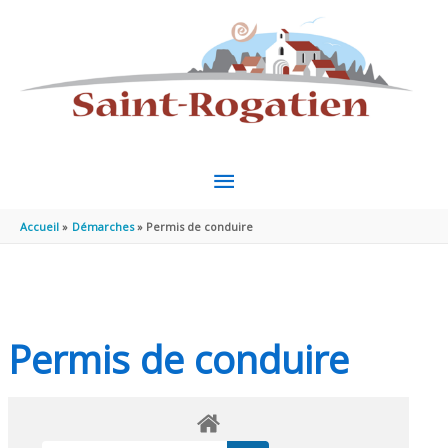
Aller au contenu
Aller au pied de page
MENU
PRINCIPAL
Accueil
Démarches
Permis de conduire
Permis de conduire