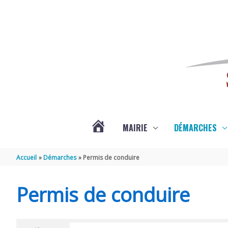
Aller au contenu
Aller au pied de page
MAIRIE
DÉMARCHES
ACTUALITÉS
Accueil
Démarches
Permis de conduire
DE
Permis de conduire
SAINT-