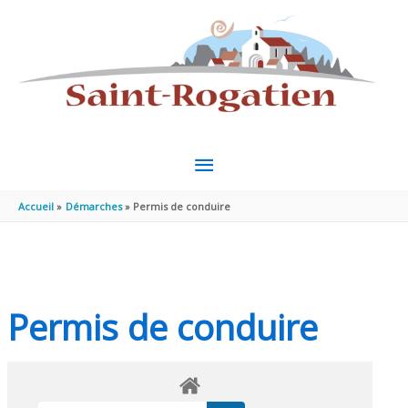
Aller au contenu
Aller au pied de page
MENU
PRINCIPAL
Accueil
Démarches
Permis de conduire
Permis de conduire